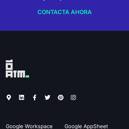
CONTACTA AHORA
M
L
F
T
P
I
a
i
a
w
i
n
p
n
c
i
n
s
-
k
e
t
t
t
m
e
b
t
e
a
a
d
o
e
r
g
r
i
o
r
e
r
k
n
k
s
a
Google Workspace
Google AppSheet