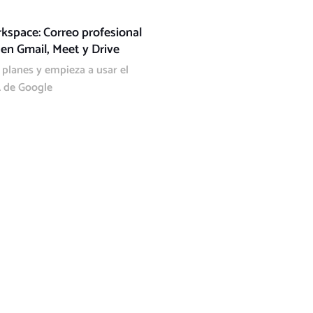
kspace: Correo profesional
en Gmail, Meet y Drive
planes y empieza a usar el
A de Google