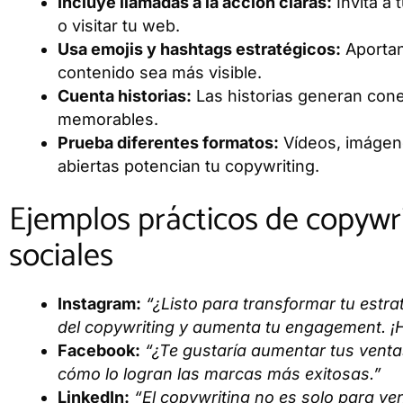
Incluye llamadas a la acción claras:
Invita a 
o visitar tu web.
Usa emojis y hashtags estratégicos:
Aportan
contenido sea más visible.
Cuenta historias:
Las historias generan con
memorables.
Prueba diferentes formatos:
Vídeos, imágen
abiertas potencian tu copywriting.
Ejemplos prácticos de copywr
sociales
Instagram:
“¿Listo para transformar tu estra
del copywriting y aumenta tu engagement. ¡Haz
Facebook:
“¿Te gustaría aumentar tus vent
cómo lo logran las marcas más exitosas.”
LinkedIn:
“El copywriting no es solo para ve