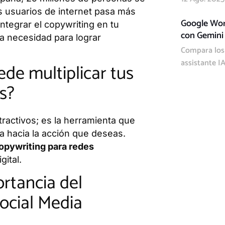
s usuarios de internet pasa más
Google Wor
integrar el copywriting en tu
con Gemini 
a necesidad para lograr
Compara los 
assistante I
ede multiplicar tus
s?
tractivos; es la herramienta que
ia hacia la acción que deseas.
opywriting para redes
gital.
rtancia del
Social Media