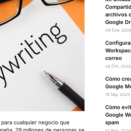
Compartid
archivos 
Google Dr
08 Ene. 202
Configur
Workspace
correo
24 Oct. 2025
Cómo crea
Google Me
18 Sep. 2025
Cómo evit
Google W
para cualquier negocio que
spam
12 Ago. 2025
spaña, 29 millones de personas se