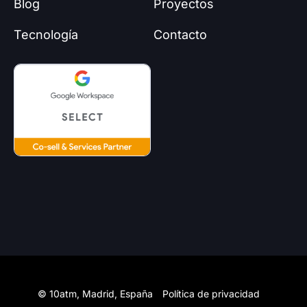
Blog
Proyectos
-
a
Tecnología
Contacto
l
t
© 10atm, Madrid, España
Política de privacidad