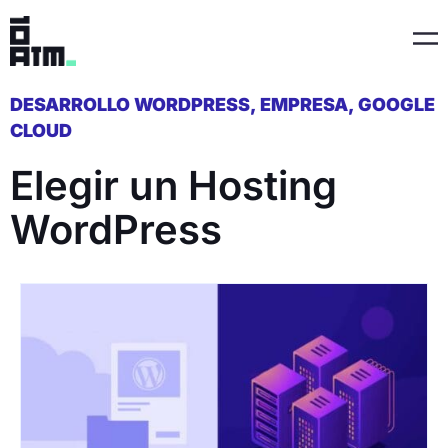
Ir
Ma
al
Me
contenido
DESARROLLO WORDPRESS
,
EMPRESA
,
GOOGLE
CLOUD
Elegir un Hosting
WordPress