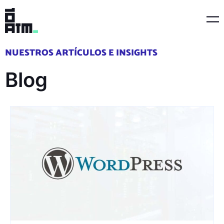
Ir
Ma
al
Me
contenido
NUESTROS ARTÍCULOS E INSIGHTS
Blog
Page
Page
Page
Page
Page